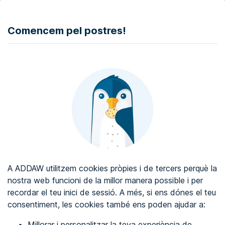
DONAR
Comencem pel postres!
Auditoria d'accessibilitat web
Certificat d'accessibilitat web
Sobre ADDAW
Contacta amb nosaltres
Blog
A ADDAW utilitzem cookies pròpies i de tercers perquè la
Directori
nostra web funcioni de la millor manera possible i per
recordar el teu inici de sessió. A més, si ens dónes el teu
Favorits
consentiment, les cookies també ens poden ajudar a:
Identificar-se
Millorar i personalitzar la teva experiència de