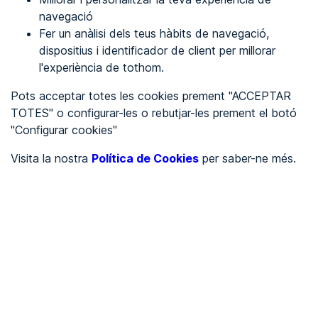
navegació
Fer un anàlisi dels teus hàbits de navegació,
REGISTRA'T
dispositius i identificador de client per millorar
l'experiència de tothom.
Veure en
Pots acceptar totes les cookies prement "ACCEPTAR
TOTES" o configurar-les o rebutjar-les prement el botó
Español
Inglés
"Configurar cookies"
Portada
/
Visita la nostra
Política de Cookies
per saber-ne més.
Ajuntaments
/
Ayuntamiento de Ribaforada
/
Ayuntamiento de
Ribaforada
AJUNTAMENTS