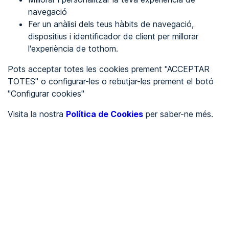
navegació
Fer un anàlisi dels teus hàbits de navegació,
REGISTRA'T
dispositius i identificador de client per millorar
l'experiència de tothom.
Veure en
Pots acceptar totes les cookies prement "ACCEPTAR
TOTES" o configurar-les o rebutjar-les prement el botó
Español
Inglés
"Configurar cookies"
Portada
/
Visita la nostra
Política de Cookies
per saber-ne més.
Ajuntaments
/
Ayuntamiento de Piedras Albas
/
Ayuntamiento de Piedras
Albas
AJUNTAMENTS