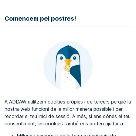
DONAR
Comencem pel postres!
Auditoria d'accessibilitat web
Certificat d'accessibilitat web
Sobre ADDAW
Contacta amb nosaltres
Blog
A ADDAW utilitzem cookies pròpies i de tercers perquè la
Directori
nostra web funcioni de la millor manera possible i per
recordar el teu inici de sessió. A més, si ens dónes el teu
Favorits
consentiment, les cookies també ens poden ajudar a:
Identificar-se
Millorar i personalitzar la teva experiència de