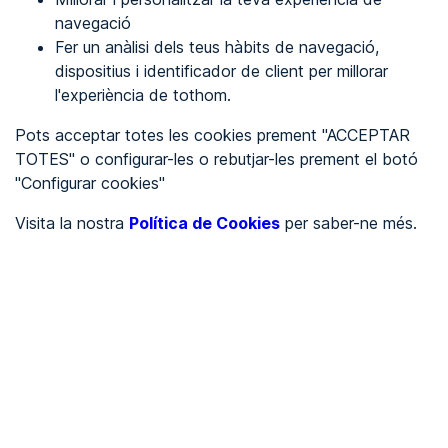
navegació
Fer un anàlisi dels teus hàbits de navegació,
REGISTRA'T
dispositius i identificador de client per millorar
l'experiència de tothom.
Veure en
Pots acceptar totes les cookies prement "ACCEPTAR
TOTES" o configurar-les o rebutjar-les prement el botó
Español
Inglés
"Configurar cookies"
Portada
/
Visita la nostra
Política de Cookies
per saber-ne més.
Ajuntaments
/
Ayuntamiento de Entrena
/
Ayuntamiento de Entrena
AJUNTAMENTS
Pendent d'auditoria