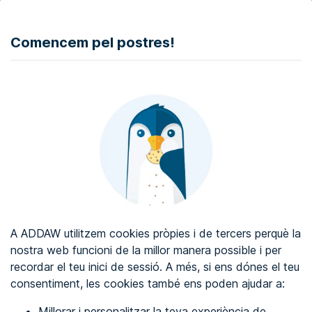
DONAR
Comencem pel postres!
Auditoria d'accessibilitat web
Certificat d'accessibilitat web
Sobre ADDAW
Contacta amb nosaltres
Blog
A ADDAW utilitzem cookies pròpies i de tercers perquè la
Directori
nostra web funcioni de la millor manera possible i per
recordar el teu inici de sessió. A més, si ens dónes el teu
Favorits
consentiment, les cookies també ens poden ajudar a:
Identificar-se
Millorar i personalitzar la teva experiència de