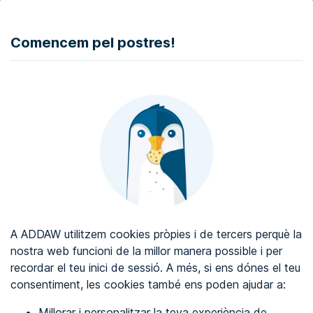
DONAR
Comencem pel postres!
Auditoria d'accessibilitat web
Certificat d'accessibilitat web
Sobre ADDAW
Contacta amb nosaltres
Blog
A ADDAW utilitzem cookies pròpies i de tercers perquè la
Directori
nostra web funcioni de la millor manera possible i per
recordar el teu inici de sessió. A més, si ens dónes el teu
Favorits
consentiment, les cookies també ens poden ajudar a:
Identificar-se
Millorar i personalitzar la teva experiència de