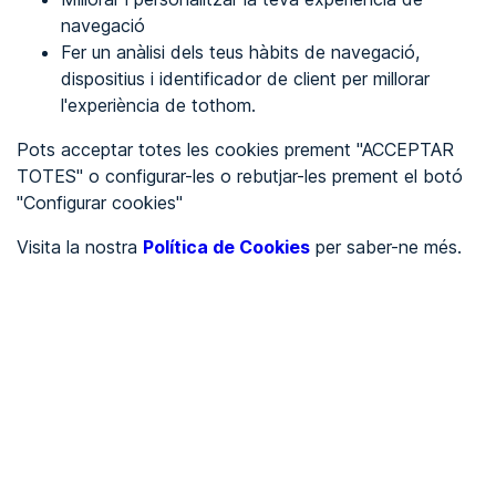
navegació
Fer un anàlisi dels teus hàbits de navegació,
REGISTRA'T
dispositius i identificador de client per millorar
l'experiència de tothom.
Veure en
Pots acceptar totes les cookies prement "ACCEPTAR
TOTES" o configurar-les o rebutjar-les prement el botó
Español
Inglés
"Configurar cookies"
Portada
/
Visita la nostra
Política de Cookies
per saber-ne més.
Ajuntaments
/
Ayuntamiento de Entrambasaguas
/
Ayuntamiento de
Entrambasaguas
AJUNTAMENTS