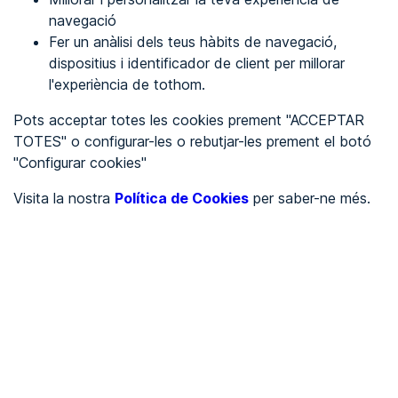
navegació
Fer un anàlisi dels teus hàbits de navegació,
REGISTRA'T
dispositius i identificador de client per millorar
l'experiència de tothom.
Veure en
Pots acceptar totes les cookies prement "ACCEPTAR
TOTES" o configurar-les o rebutjar-les prement el botó
Español
Inglés
"Configurar cookies"
Portada
/
Visita la nostra
Política de Cookies
per saber-ne més.
Ajuntaments
/
Ayuntamiento de Robledo
/
Ayuntamiento de Robledo
AJUNTAMENTS
Pendent d'auditoria