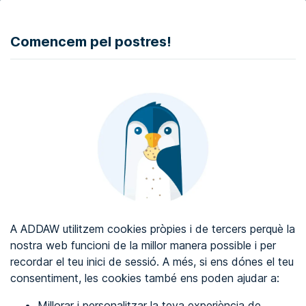
DONAR
Comencem pel postres!
Auditoria d'accessibilitat web
Certificat d'accessibilitat web
Sobre ADDAW
Contacta amb nosaltres
Blog
A ADDAW utilitzem cookies pròpies i de tercers perquè la
Directori
nostra web funcioni de la millor manera possible i per
recordar el teu inici de sessió. A més, si ens dónes el teu
Favorits
consentiment, les cookies també ens poden ajudar a:
Identificar-se
Millorar i personalitzar la teva experiència de