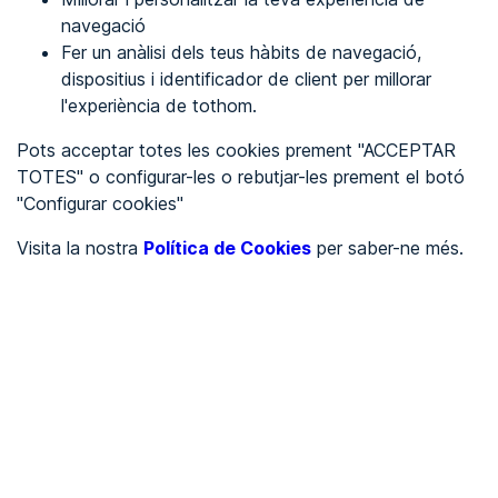
navegació
Fer un anàlisi dels teus hàbits de navegació,
REGISTRA'T
dispositius i identificador de client per millorar
l'experiència de tothom.
Veure en
Pots acceptar totes les cookies prement "ACCEPTAR
TOTES" o configurar-les o rebutjar-les prement el botó
Español
Inglés
"Configurar cookies"
Portada
/
Visita la nostra
Política de Cookies
per saber-ne més.
Ajuntaments
/
Ayuntamiento de Cretas
/
Ayuntamiento de Cretas
AJUNTAMENTS
Pendent d'auditoria