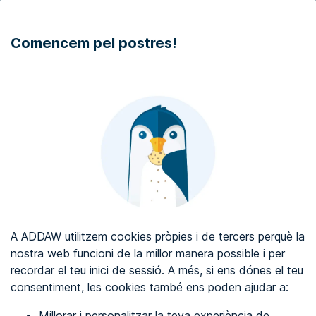
DONAR
Comencem pel postres!
Auditoria d'accessibilitat web
Certificat d'accessibilitat web
Sobre ADDAW
Contacta amb nosaltres
Blog
A ADDAW utilitzem cookies pròpies i de tercers perquè la
Directori
nostra web funcioni de la millor manera possible i per
recordar el teu inici de sessió. A més, si ens dónes el teu
Favorits
consentiment, les cookies també ens poden ajudar a:
Identificar-se
Millorar i personalitzar la teva experiència de