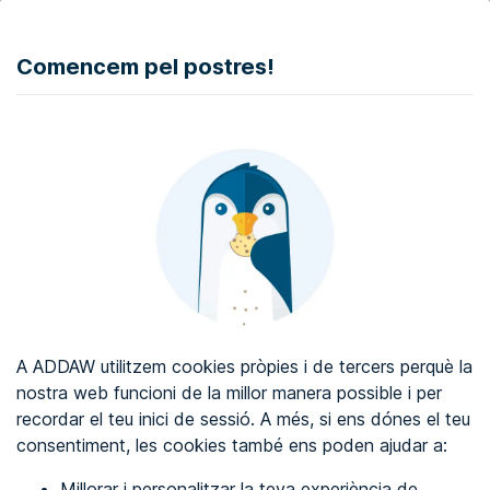
DONAR
Comencem pel postres!
Auditoria d'accessibilitat web
Certificat d'accessibilitat web
Sobre ADDAW
Contacta amb nosaltres
Blog
A ADDAW utilitzem cookies pròpies i de tercers perquè la
Directori
nostra web funcioni de la millor manera possible i per
recordar el teu inici de sessió. A més, si ens dónes el teu
Favorits
consentiment, les cookies també ens poden ajudar a:
Identificar-se
Millorar i personalitzar la teva experiència de