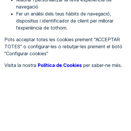
navegació
Fer un anàlisi dels teus hàbits de navegació,
REGISTRA'T
dispositius i identificador de client per millorar
l'experiència de tothom.
Veure en
Pots acceptar totes les cookies prement "ACCEPTAR
TOTES" o configurar-les o rebutjar-les prement el botó
Español
Inglés
"Configurar cookies"
Portada
/
Visita la nostra
Política de Cookies
per saber-ne més.
Ajuntaments
/
Ayuntamiento de Collazos de Boedo
/
Ayuntamiento de Collazos
de Boedo
AJUNTAMENTS