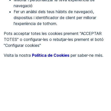
navegació
Fer un anàlisi dels teus hàbits de navegació,
REGISTRA'T
dispositius i identificador de client per millorar
l'experiència de tothom.
Veure en
Pots acceptar totes les cookies prement "ACCEPTAR
TOTES" o configurar-les o rebutjar-les prement el botó
Español
Inglés
"Configurar cookies"
Portada
/
Visita la nostra
Política de Cookies
per saber-ne més.
Ajuntaments
/
Ayuntamiento de Castelldefels
/
Ayuntamiento de
Castelldefels
AJUNTAMENTS