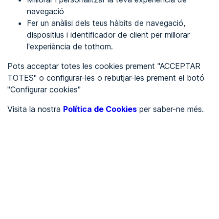
navegació
Fer un anàlisi dels teus hàbits de navegació,
REGISTRA'T
dispositius i identificador de client per millorar
l'experiència de tothom.
Veure en
Pots acceptar totes les cookies prement "ACCEPTAR
TOTES" o configurar-les o rebutjar-les prement el botó
Español
Inglés
"Configurar cookies"
Portada
/
Visita la nostra
Política de Cookies
per saber-ne més.
Ajuntaments
/
Ayuntamiento de Casas de Don Pedro
/
Ayuntamiento de Casas de
Don Pedro
AJUNTAMENTS