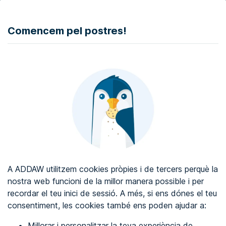
DONAR
Comencem pel postres!
Auditoria d'accessibilitat web
Certificat d'accessibilitat web
Sobre ADDAW
Contacta amb nosaltres
Blog
A ADDAW utilitzem cookies pròpies i de tercers perquè la
Directori
nostra web funcioni de la millor manera possible i per
recordar el teu inici de sessió. A més, si ens dónes el teu
Favorits
consentiment, les cookies també ens poden ajudar a:
Identificar-se
Millorar i personalitzar la teva experiència de