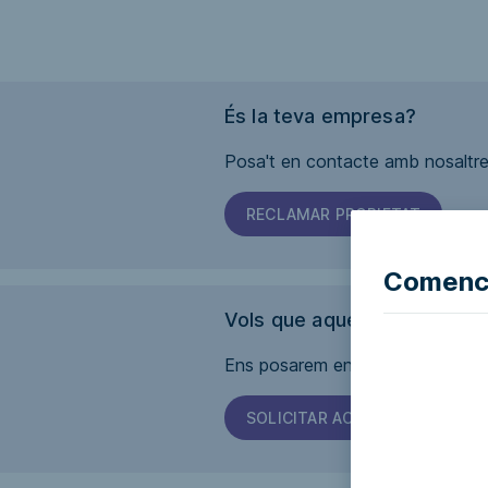
És la teva empresa?
Posa't en contacte amb nosaltres
RECLAMAR PROPIETAT
Comence
Vols que aquesta pàgina sig
Ens posarem en contacte amb l'em
SOLICITAR ACCESSIBILITAT