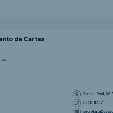
ento de Cartes
oria
Camino Real, 98 3
942819447
secretaria@aytoc