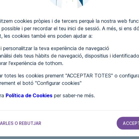
itzem cookies pròpies i de tercers perquè la nostra web funci
 possible i per recordar el teu inici de sessió. A més, si ens d
SCRIURE COMENTARIS
, les cookies també ens poden ajudar a:
r i personalitzar la teva experiència de navegació
nàlisi dels teus hàbits de navegació, dispositius i identificado
lorar l'experiència de tothom.
r totes les cookies prement "ACCEPTAR TOTES" o configura
prement el botó "Configurar cookies"
tra
Política de Cookies
per saber-ne més.
S
AJUNTAMENTS
AJUNTAMENTS
AJUNTAMENTS
Ayuntamiento
Ayuntamiento
Ayuntamiento
ARLES O REBUTJAR
ACCEP
de Castiello de
de Toga
de Brea de Tajo
Jaca