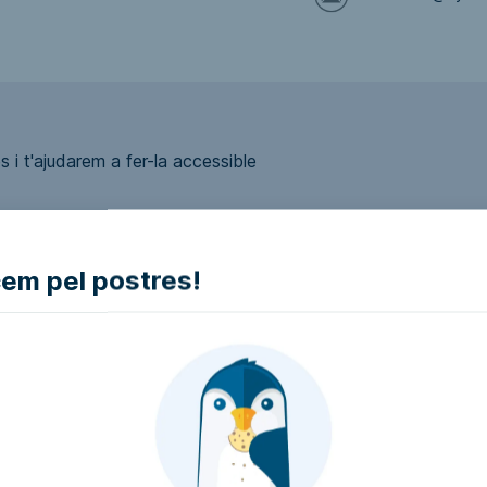
 i t'ajudarem a fer-la accessible
m pel postres!
ui accessible?
presa i intentarem que la facin accessible..