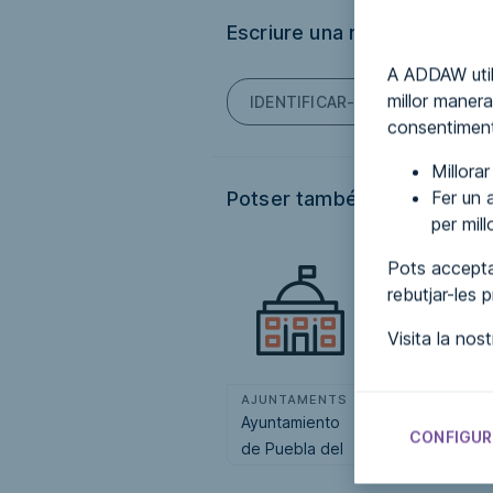
Escriure una ressenya
A ADDAW util
millor manera
IDENTIFICAR-TE PER PODER E
consentiment
Millora
Fer un a
Potser també t'interessi...
per mil
Pots accepta
rebutjar-les 
Visita la nos
AJUNTAMENTS
AJUNTAMENT
Ayuntamiento
Ayuntamiento
CONFIGUR
de Puebla del
de Sant Aniol
Río, La
de Finestres