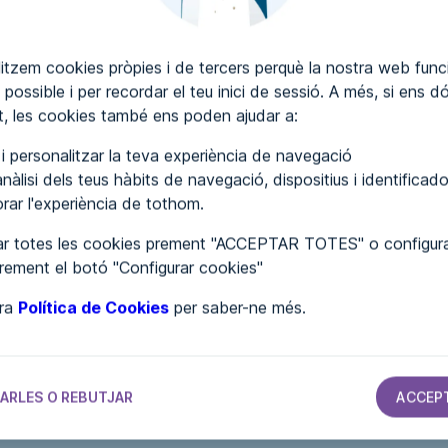
itzem cookies pròpies i de tercers perquè la nostra web funci
 possible i per recordar el teu inici de sessió. A més, si ens d
SCRIURE COMENTARIS
, les cookies també ens poden ajudar a:
r i personalitzar la teva experiència de navegació
nàlisi dels teus hàbits de navegació, dispositius i identificado
lorar l'experiència de tothom.
r totes les cookies prement "ACCEPTAR TOTES" o configura
prement el botó "Configurar cookies"
tra
Política de Cookies
per saber-ne més.
S
AJUNTAMENTS
AJUNTAMENTS
AJUNTAMENTS
Ayuntamiento
Ayuntamiento
Ayuntamiento
ARLES O REBUTJAR
ACCEP
de Lizoáin-
de Huéneja
de Gallifa
Arriasgoiti