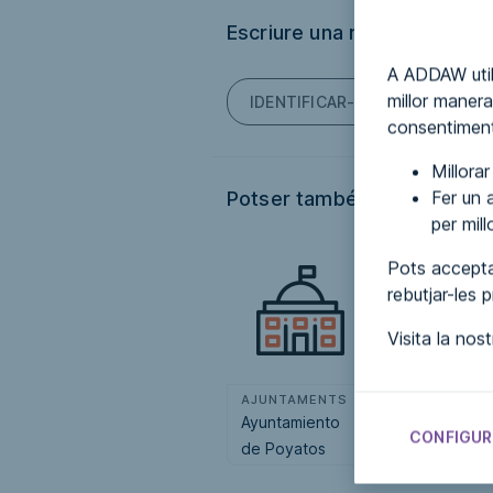
Escriure una ressenya
A ADDAW util
millor manera
IDENTIFICAR-TE PER PODER E
consentiment
Millora
Fer un a
Potser també t'interessi...
per mil
Pots accepta
rebutjar-les 
Visita la nos
AJUNTAMENTS
AJUNTAMENT
Ayuntamiento
Ayuntamiento
CONFIGUR
de Poyatos
de Cascajares
de Bureba