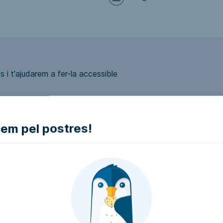
 i t'ajudarem a fer-la accessible
m pel postres!
ui accessible?
presa i intentarem que la facin accessible..