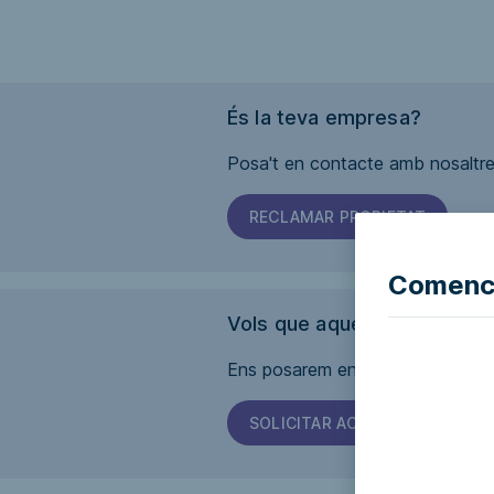
És la teva empresa?
Posa't en contacte amb nosaltres
RECLAMAR PROPIETAT
Comence
Vols que aquesta pàgina sig
Ens posarem en contacte amb l'em
SOLICITAR ACCESSIBILITAT