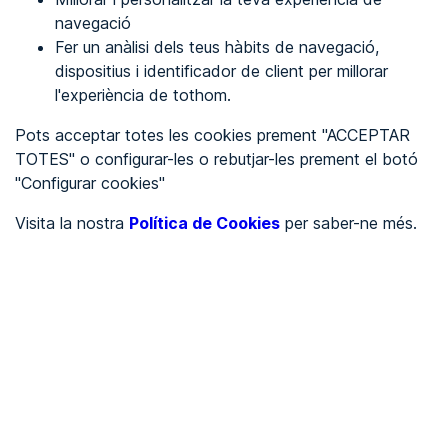
navegació
Fer un anàlisi dels teus hàbits de navegació,
REGISTRA'T
dispositius i identificador de client per millorar
l'experiència de tothom.
Veure en
Pots acceptar totes les cookies prement "ACCEPTAR
TOTES" o configurar-les o rebutjar-les prement el botó
Español
Inglés
"Configurar cookies"
Portada
/
Visita la nostra
Política de Cookies
per saber-ne més.
Ajuntaments
/
Ayuntamiento de Biurrun-Olcoz
/
Ayuntamiento de Biurrun-
Olcoz
AJUNTAMENTS