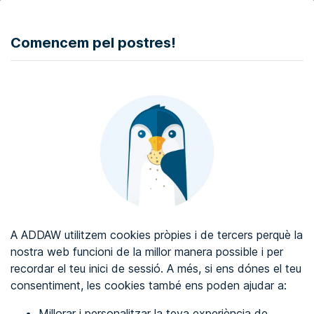
DONAR
Comencem pel postres!
Auditoria d'accessibilitat web
Certificat d'accessibilitat web
Sobre ADDAW
Contacta amb nosaltres
Blog
A ADDAW utilitzem cookies pròpies i de tercers perquè la
Directori
nostra web funcioni de la millor manera possible i per
recordar el teu inici de sessió. A més, si ens dónes el teu
Favorits
consentiment, les cookies també ens poden ajudar a:
Identificar-se
Millorar i personalitzar la teva experiència de