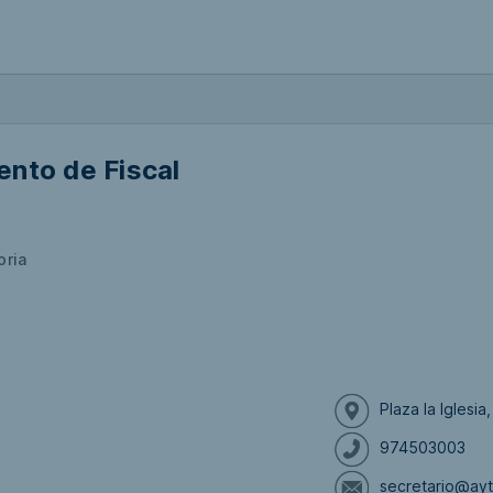
nto de Fiscal
oria
Plaza la Iglesi
974503003
secretario@ayt