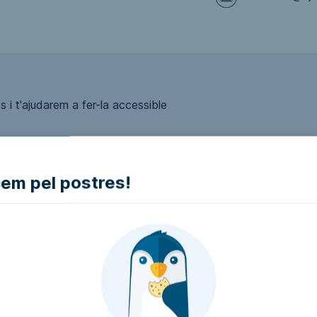
 i t'ajudarem a fer-la accessible
m pel postres!
ui accessible?
presa i intentarem que la facin accessible..