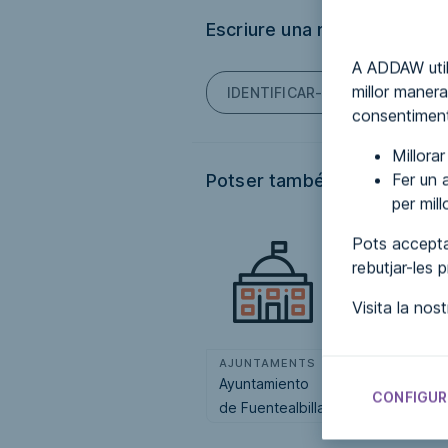
Escriure una ressenya
A ADDAW util
millor manera
IDENTIFICAR-TE PER PODER E
consentiment
Millora
Fer un a
Potser també t'interessi...
per mil
Pots accepta
rebutjar-les 
Visita la nos
AJUNTAMENTS
AJUNTAMENT
Ayuntamiento
Ayuntamiento
CONFIGUR
de Fuentealbilla
de Cambados