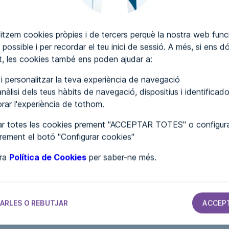
itzem cookies pròpies i de tercers perquè la nostra web funci
 possible i per recordar el teu inici de sessió. A més, si ens d
SCRIURE COMENTARIS
, les cookies també ens poden ajudar a:
r i personalitzar la teva experiència de navegació
nàlisi dels teus hàbits de navegació, dispositius i identificado
lorar l'experiència de tothom.
r totes les cookies prement "ACCEPTAR TOTES" o configura
prement el botó "Configurar cookies"
tra
Política de Cookies
per saber-ne més.
S
AJUNTAMENTS
AJUNTAMENTS
AJUNTAMENTS
Ayuntamiento
Ayuntamiento
Ayuntamiento
ARLES O REBUTJAR
ACCEP
de Villanueva
de Atzeneta del
de Santiurde de
de las
Maestrat
Toranzo