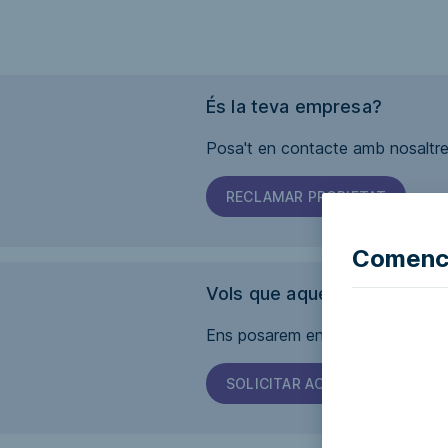
És la teva empresa?
Posa't en contacte amb nosaltres
RECLAMAR PROPIETAT
Comence
Vols que aquesta pàgina sig
Ens posarem en contacte amb l'em
SOLICITAR ACCESSIBILITAT