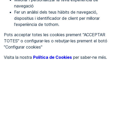
navegació
Fer un anàlisi dels teus hàbits de navegació,
REGISTRA'T
dispositius i identificador de client per millorar
l'experiència de tothom.
Veure en
Pots acceptar totes les cookies prement "ACCEPTAR
TOTES" o configurar-les o rebutjar-les prement el botó
Español
Inglés
"Configurar cookies"
Portada
/
Visita la nostra
Política de Cookies
per saber-ne més.
Ajuntaments
/
Ayuntamiento de Anchuras
/
Ayuntamiento de Anchuras
AJUNTAMENTS
Pendent d'auditoria