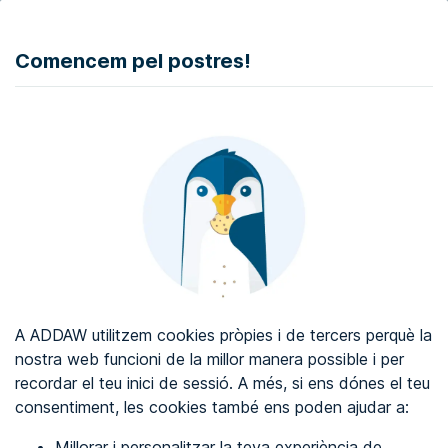
DONAR
Comencem pel postres!
Auditoria d'accessibilitat web
Certificat d'accessibilitat web
Sobre ADDAW
Contacta amb nosaltres
Blog
A ADDAW utilitzem cookies pròpies i de tercers perquè la
Directori
nostra web funcioni de la millor manera possible i per
recordar el teu inici de sessió. A més, si ens dónes el teu
Favorits
consentiment, les cookies també ens poden ajudar a:
Identificar-se
Millorar i personalitzar la teva experiència de