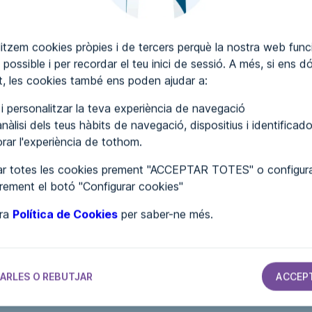
itzem cookies pròpies i de tercers perquè la nostra web funci
 possible i per recordar el teu inici de sessió. A més, si ens d
SCRIURE COMENTARIS
, les cookies també ens poden ajudar a:
r i personalitzar la teva experiència de navegació
nàlisi dels teus hàbits de navegació, dispositius i identificado
lorar l'experiència de tothom.
r totes les cookies prement "ACCEPTAR TOTES" o configura
prement el botó "Configurar cookies"
tra
Política de Cookies
per saber-ne més.
S
AJUNTAMENTS
AJUNTAMENTS
AJUNTAMENTS
Ayuntamiento
Ayuntamiento
Ayuntamiento
ARLES O REBUTJAR
ACCEP
de Ademuz
de Coirós
de Muelas del
Pan