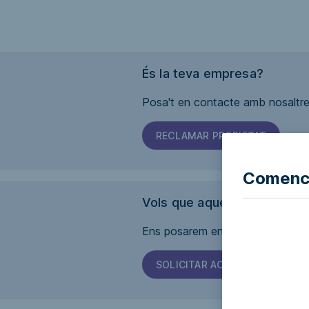
És la teva empresa?
Posa't en contacte amb nosaltres
RECLAMAR PROPIETAT
Comence
Vols que aquesta pàgina sig
Ens posarem en contacte amb l'em
SOLICITAR ACCESSIBILITAT