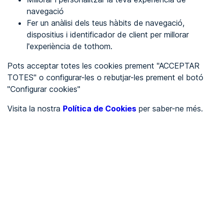
navegació
Fer un anàlisi dels teus hàbits de navegació,
REGISTRA'T
dispositius i identificador de client per millorar
l'experiència de tothom.
Veure en
Pots acceptar totes les cookies prement "ACCEPTAR
TOTES" o configurar-les o rebutjar-les prement el botó
Español
Inglés
"Configurar cookies"
Portada
/
Visita la nostra
Política de Cookies
per saber-ne més.
Ajuntaments
/
Ayuntamiento de Alba de Tormes
/
Ayuntamiento de Alba de
Tormes
AJUNTAMENTS