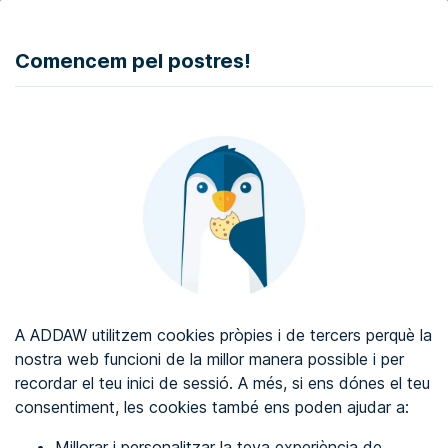
DONAR
Comencem pel postres!
Auditoria d'accessibilitat web
Certificat d'accessibilitat web
Sobre ADDAW
Contacta amb nosaltres
Blog
A ADDAW utilitzem cookies pròpies i de tercers perquè la
Directori
nostra web funcioni de la millor manera possible i per
recordar el teu inici de sessió. A més, si ens dónes el teu
Favorits
consentiment, les cookies també ens poden ajudar a:
Identificar-se
Millorar i personalitzar la teva experiència de