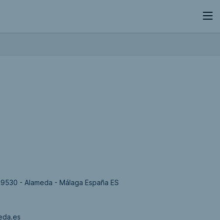
29530 - Alameda - Málaga España ES
eda.es