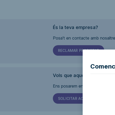
És la teva empresa?
Posa't en contacte amb nosaltres
RECLAMAR PROPIETAT
Comence
Vols que aquesta pàgina sig
Ens posarem en contacte amb l'em
SOLICITAR ACCESSIBILITAT