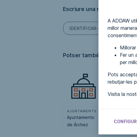
Escriure una ressenya
A ADDAW util
millor manera
IDENTIFICAR-TE PER PODER E
consentiment
Millora
Fer un a
Potser també t'interessi...
per mil
Pots accepta
rebutjar-les 
Visita la nos
AJUNTAMENTS
AJUNTAMENT
Ayuntamiento
Ayuntamiento
CONFIGUR
de Árchez
de
Camponaraya