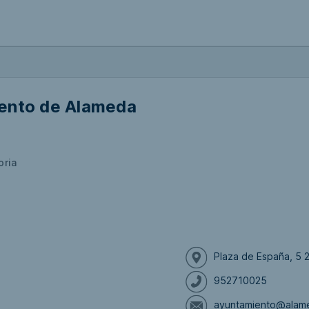
ento de Alameda
oria
Plaza de España, 5 
952710025
ayuntamiento@alam