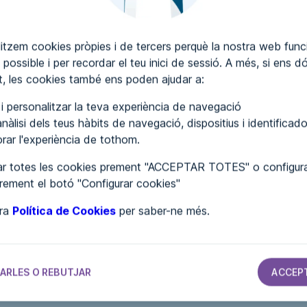
itzem cookies pròpies i de tercers perquè la nostra web funci
 possible i per recordar el teu inici de sessió. A més, si ens d
SCRIURE COMENTARIS
, les cookies també ens poden ajudar a:
r i personalitzar la teva experiència de navegació
nàlisi dels teus hàbits de navegació, dispositius i identificado
lorar l'experiència de tothom.
r totes les cookies prement "ACCEPTAR TOTES" o configura
prement el botó "Configurar cookies"
tra
Política de Cookies
per saber-ne més.
S
AJUNTAMENTS
AJUNTAMENTS
AJUNTAMENTS
Ayuntamiento
Ayuntamiento
Ayuntamiento
ARLES O REBUTJAR
ACCEP
de Tahal
de Grañón
de Novés