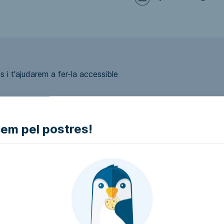
 i t'ajudarem a fer-la accessible
m pel postres!
ui accessible?
presa i intentarem que la facin accessible..