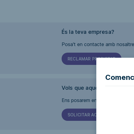
És la teva empresa?
Posa't en contacte amb nosaltres
RECLAMAR PROPIETAT
Comence
Vols que aquesta pàgina sig
Ens posarem en contacte amb l'em
SOLICITAR ACCESSIBILITAT