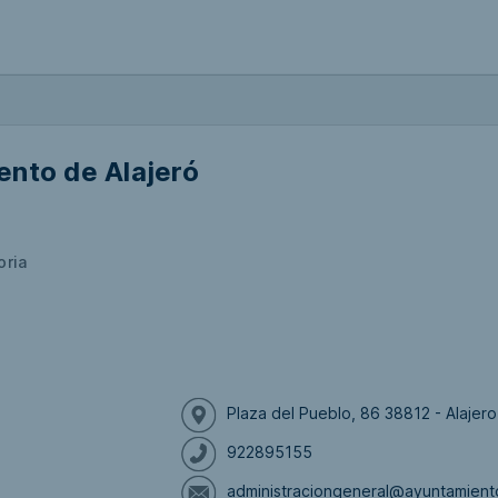
ento de Alajeró
oria
Plaza del Pueblo, 86 38812 - Alajer
922895155
administraciongeneral@ayuntamiento