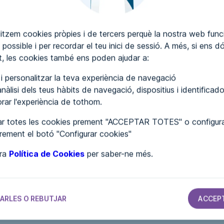
itzem cookies pròpies i de tercers perquè la nostra web funci
 possible i per recordar el teu inici de sessió. A més, si ens d
SCRIURE COMENTARIS
, les cookies també ens poden ajudar a:
r i personalitzar la teva experiència de navegació
nàlisi dels teus hàbits de navegació, dispositius i identificado
lorar l'experiència de tothom.
r totes les cookies prement "ACCEPTAR TOTES" o configura
prement el botó "Configurar cookies"
tra
Política de Cookies
per saber-ne més.
S
AJUNTAMENTS
AJUNTAMENTS
AJUNTAMENTS
Ayuntamiento
Ayuntamiento
Ayuntamiento
ARLES O REBUTJAR
ACCEP
de Aiguafreda
de Pont de
de Navalucillos,
d
Molins
Los
V