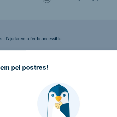
 i t'ajudarem a fer-la accessible
m pel postres!
ui accessible?
presa i intentarem que la facin accessible..