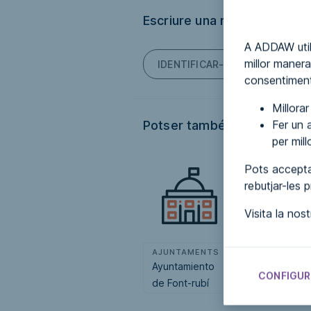
Escriure una ressenya
A ADDAW util
millor manera
IDENTIFICAR-TE PER PODER E
consentiment
Millora
Fer un a
Potser també t'interessi...
per mil
Pots accepta
rebutjar-les 
Visita la nos
AJUNTAMENTS
AJUNTAMENT
Ayuntamiento
Ayuntamiento
CONFIGUR
de Font-rubí
de Ayegui /
Aiegi