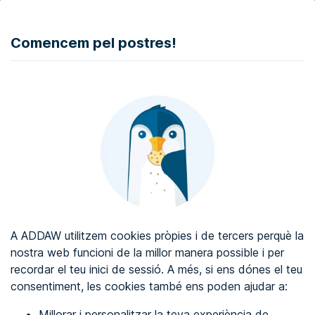
DONAR
Comencem pel postres!
Auditoria d'accessibilitat web
Certificat d'accessibilitat web
Sobre ADDAW
Contacta amb nosaltres
Blog
A ADDAW utilitzem cookies pròpies i de tercers perquè la
Directori
nostra web funcioni de la millor manera possible i per
recordar el teu inici de sessió. A més, si ens dónes el teu
Favorits
consentiment, les cookies també ens poden ajudar a:
Identificar-se
Millorar i personalitzar la teva experiència de