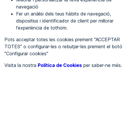
navegació
Fer un anàlisi dels teus hàbits de navegació,
REGISTRA'T
dispositius i identificador de client per millorar
l'experiència de tothom.
Veure en
Pots acceptar totes les cookies prement "ACCEPTAR
TOTES" o configurar-les o rebutjar-les prement el botó
Español
Inglés
"Configurar cookies"
Portada
/
Visita la nostra
Política de Cookies
per saber-ne més.
Ajuntaments
/
Ayuntamiento de Alagón
/
Ayuntamiento de Alagón
AJUNTAMENTS
Pendent d'auditoria