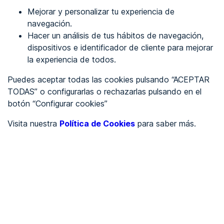
Mejorar y personalizar tu experiencia de
Identificarme
navegación.
Hacer un análisis de tus hábitos de navegación,
dispositivos e identificador de cliente para mejorar
REGÍSTRATE
la experiencia de todos.
Puedes aceptar todas las cookies pulsando “ACEPTAR
Ver en
TODAS” o configurarlas o rechazarlas pulsando en el
botón “Configurar cookies”
Inglés
Català
Visita nuestra
Política de Cookies
para saber más.
Portada
/
Ayuntamientos
/
Ayuntamiento de Zaldibar
/
Ayuntamiento de Zaldibar