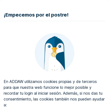
DONAR
¡Empecemos por el postre!
Auditoría de accesibilidad web
Certificado de accesibilidad web
Sobre ADDAW
Contacta con nosotros
Blog
En ADDAW utilizamos cookies propias y de terceros
WCAG 2.2
para que nuestra web funcione lo mejor posible y
recordar tu login al iniciar sesión. Además, si nos das tu
Directorio
consentimiento, las cookies también nos pueden ayudar
a:
Favoritos