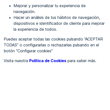
Mejorar y personalizar tu experiencia de
Identificarme
navegación.
Hacer un análisis de tus hábitos de navegación,
dispositivos e identificador de cliente para mejorar
REGÍSTRATE
la experiencia de todos.
Puedes aceptar todas las cookies pulsando “ACEPTAR
Ver en
TODAS” o configurarlas o rechazarlas pulsando en el
botón “Configurar cookies”
Inglés
Català
Visita nuestra
Política de Cookies
para saber más.
Portada
/
Ayuntamientos
/
Ayuntamiento de Valle de Valdelucio
/
Ayuntamiento de Valle de
Valdelucio