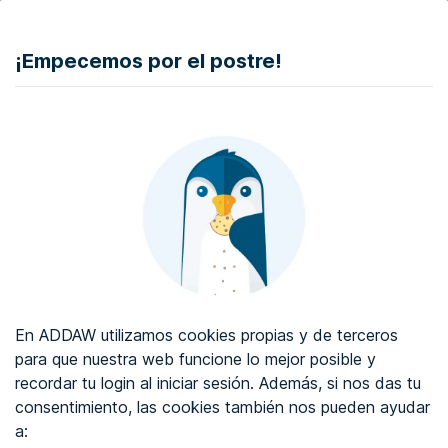
DONAR
¡Empecemos por el postre!
Auditoría de accesibilidad web
Certificado de accesibilidad web
Sobre ADDAW
Contacta con nosotros
Blog
En ADDAW utilizamos cookies propias y de terceros
WCAG 2.2
para que nuestra web funcione lo mejor posible y
recordar tu login al iniciar sesión. Además, si nos das tu
Directorio
consentimiento, las cookies también nos pueden ayudar
a:
Favoritos