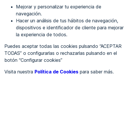
Mejorar y personalizar tu experiencia de
Identificarme
navegación.
Hacer un análisis de tus hábitos de navegación,
dispositivos e identificador de cliente para mejorar
REGÍSTRATE
la experiencia de todos.
Puedes aceptar todas las cookies pulsando “ACEPTAR
Ver en
TODAS” o configurarlas o rechazarlas pulsando en el
botón “Configurar cookies”
Inglés
Català
Visita nuestra
Política de Cookies
para saber más.
Portada
/
Ayuntamientos
/
Ayuntamiento de Culla
/
Ayuntamiento de Culla