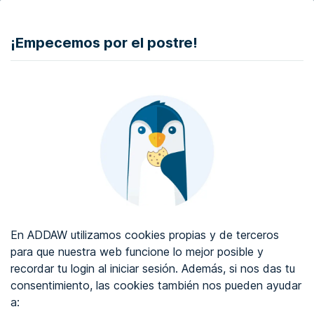
DONAR
¡Empecemos por el postre!
Auditoría de accesibilidad web
Certificado de accesibilidad web
Sobre ADDAW
Contacta con nosotros
Blog
En ADDAW utilizamos cookies propias y de terceros
WCAG 2.2
para que nuestra web funcione lo mejor posible y
recordar tu login al iniciar sesión. Además, si nos das tu
Directorio
consentimiento, las cookies también nos pueden ayudar
a:
Favoritos