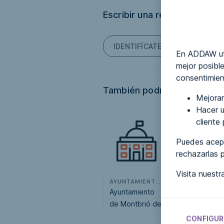
Escribir una reseña
IDENTIFÍCATE PARA PODER ES
En ADDAW uti
mejor posible
consentimien
También podría interesarte.
Mejorar
Hacer u
cliente
Puedes acept
rechazarlas 
Visita nuest
AYUNTAMIENTOS
AYUN
Ayuntamiento
Ayuntamiento
de Montbrió del
de Botija
Camp
CONFIGUR