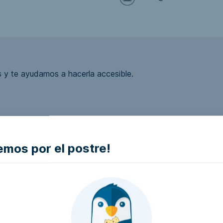
 y te ayudamos a hacerla accesible.
ea accesible?
mos por el postre!
la empresa e intentaremos que la hagan accesible..