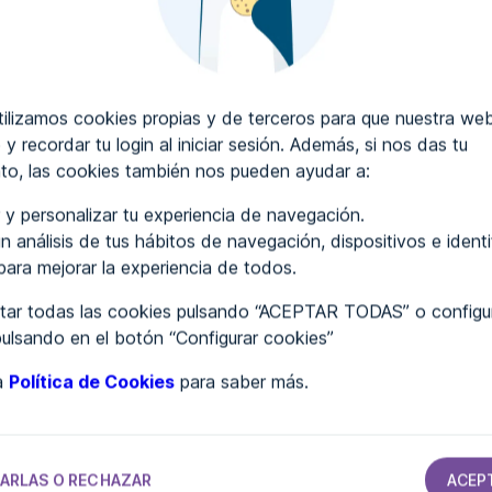
CRIBIR COMENTARIOS
lizamos cookies propias y de terceros para que nuestra web
 y recordar tu login al iniciar sesión. Además, si nos das tu
to, las cookies también nos pueden ayudar a:
..
 y personalizar tu experiencia de navegación.
n análisis de tus hábitos de navegación, dispositivos e ident
 para mejorar la experiencia de todos.
ar todas las cookies pulsando “ACEPTAR TODAS” o configur
pulsando en el botón “Configurar cookies”
ra
Política de Cookies
para saber más.
TAMIENTOS
AYUNTAMIENTOS
AYUNTAMIENTOS
AYUNTAMIENTOS
Ayuntamiento
Ayuntamiento
Ayuntamiento
de Adrada, La
de Sanlúcar de
de Gibraleón
d
Barrameda
ARLAS O RECHAZAR
ACEP