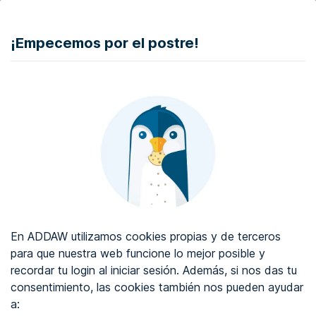
DONAR
¡Empecemos por el postre!
Auditoría de accesibilidad web
Certificado de accesibilidad web
Sobre ADDAW
Contacta con nosotros
Blog
En ADDAW utilizamos cookies propias y de terceros
WCAG 2.2
para que nuestra web funcione lo mejor posible y
recordar tu login al iniciar sesión. Además, si nos das tu
Directorio
consentimiento, las cookies también nos pueden ayudar
a:
Favoritos