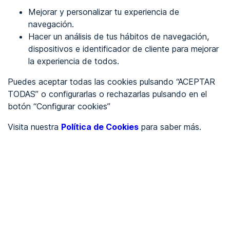
Mejorar y personalizar tu experiencia de
Identificarme
navegación.
Hacer un análisis de tus hábitos de navegación,
dispositivos e identificador de cliente para mejorar
REGÍSTRATE
la experiencia de todos.
Puedes aceptar todas las cookies pulsando “ACEPTAR
Ver en
TODAS” o configurarlas o rechazarlas pulsando en el
botón “Configurar cookies”
Inglés
Català
Visita nuestra
Política de Cookies
para saber más.
Portada
/
Ayuntamientos
/
Ayuntamiento de Albatàrrec
/
Ayuntamiento de
Albatàrrec