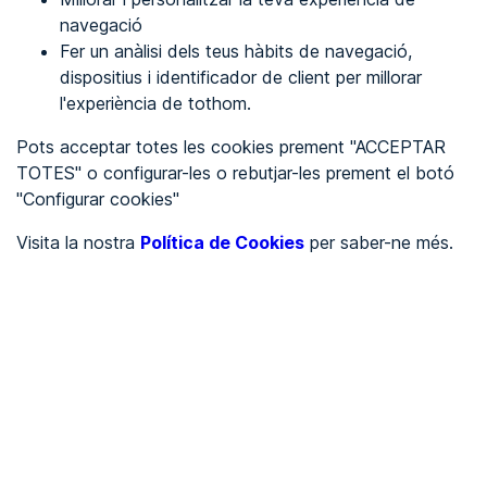
navegació
Fer un anàlisi dels teus hàbits de navegació,
REGISTRA'T
dispositius i identificador de client per millorar
l'experiència de tothom.
Veure en
Pots acceptar totes les cookies prement "ACCEPTAR
TOTES" o configurar-les o rebutjar-les prement el botó
Español
Inglés
"Configurar cookies"
Portada
/
Visita la nostra
Política de Cookies
per saber-ne més.
Ajuntaments
/
Ayuntamiento de Vitigudino
/
Ayuntamiento de
Vitigudino
AJUNTAMENTS