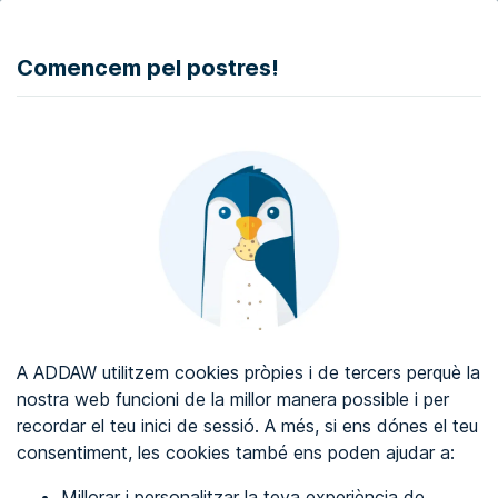
DONAR
Comencem pel postres!
Auditoria d'accessibilitat web
Certificat d'accessibilitat web
Sobre ADDAW
Contacta amb nosaltres
Blog
A ADDAW utilitzem cookies pròpies i de tercers perquè la
Directori
nostra web funcioni de la millor manera possible i per
recordar el teu inici de sessió. A més, si ens dónes el teu
Favorits
consentiment, les cookies també ens poden ajudar a:
Identificar-se
Millorar i personalitzar la teva experiència de