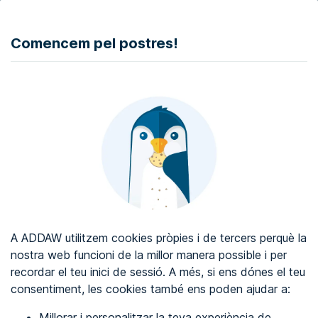
DONAR
Comencem pel postres!
Auditoria d'accessibilitat web
Certificat d'accessibilitat web
Sobre ADDAW
Contacta amb nosaltres
Blog
A ADDAW utilitzem cookies pròpies i de tercers perquè la
Directori
nostra web funcioni de la millor manera possible i per
recordar el teu inici de sessió. A més, si ens dónes el teu
Favorits
consentiment, les cookies també ens poden ajudar a:
Identificar-se
Millorar i personalitzar la teva experiència de