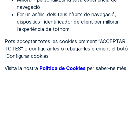
navegació
Fer un anàlisi dels teus hàbits de navegació,
REGISTRA'T
dispositius i identificador de client per millorar
l'experiència de tothom.
Veure en
Pots acceptar totes les cookies prement "ACCEPTAR
TOTES" o configurar-les o rebutjar-les prement el botó
Español
Inglés
"Configurar cookies"
Portada
/
Visita la nostra
Política de Cookies
per saber-ne més.
Ajuntaments
/
Ayuntamiento de Viloria
/
Ayuntamiento de Viloria
AJUNTAMENTS
Pendent d'auditoria