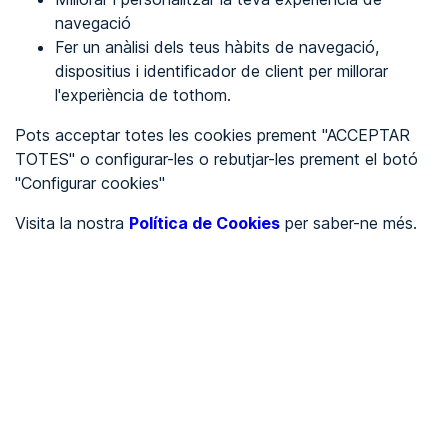
navegació
Fer un anàlisi dels teus hàbits de navegació,
REGISTRA'T
dispositius i identificador de client per millorar
l'experiència de tothom.
Veure en
Pots acceptar totes les cookies prement "ACCEPTAR
TOTES" o configurar-les o rebutjar-les prement el botó
Español
Inglés
"Configurar cookies"
Portada
/
Visita la nostra
Política de Cookies
per saber-ne més.
Ajuntaments
/
Ayuntamiento de Vansa i Fórnols, La
/
Ayuntamiento de Vansa i
Fórnols, La
AJUNTAMENTS