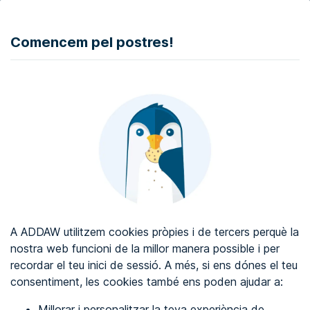
DONAR
Comencem pel postres!
Auditoria d'accessibilitat web
Certificat d'accessibilitat web
Sobre ADDAW
Contacta amb nosaltres
Blog
A ADDAW utilitzem cookies pròpies i de tercers perquè la
Directori
nostra web funcioni de la millor manera possible i per
recordar el teu inici de sessió. A més, si ens dónes el teu
Favorits
consentiment, les cookies també ens poden ajudar a:
Identificar-se
Millorar i personalitzar la teva experiència de