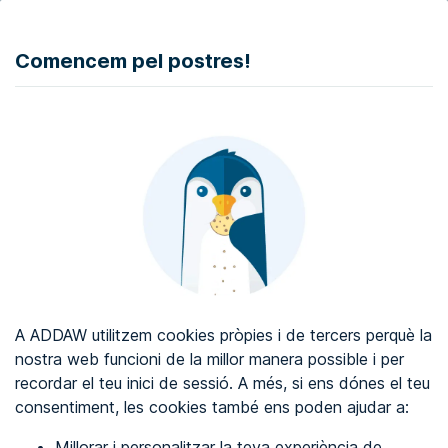
DONAR
Comencem pel postres!
Auditoria d'accessibilitat web
Certificat d'accessibilitat web
Sobre ADDAW
Contacta amb nosaltres
Blog
A ADDAW utilitzem cookies pròpies i de tercers perquè la
Directori
nostra web funcioni de la millor manera possible i per
recordar el teu inici de sessió. A més, si ens dónes el teu
Favorits
consentiment, les cookies també ens poden ajudar a:
Identificar-se
Millorar i personalitzar la teva experiència de