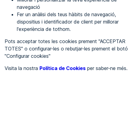
navegació
Fer un anàlisi dels teus hàbits de navegació,
REGISTRA'T
dispositius i identificador de client per millorar
l'experiència de tothom.
Veure en
Pots acceptar totes les cookies prement "ACCEPTAR
TOTES" o configurar-les o rebutjar-les prement el botó
Español
Inglés
"Configurar cookies"
Portada
/
Visita la nostra
Política de Cookies
per saber-ne més.
Ajuntaments
/
Ayuntamiento de Pontedeva
/
Ayuntamiento de
Pontedeva
AJUNTAMENTS