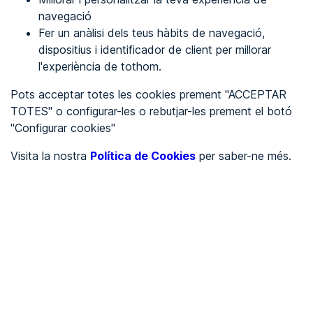
navegació
Fer un anàlisi dels teus hàbits de navegació,
REGISTRA'T
dispositius i identificador de client per millorar
l'experiència de tothom.
Veure en
Pots acceptar totes les cookies prement "ACCEPTAR
TOTES" o configurar-les o rebutjar-les prement el botó
Español
Inglés
"Configurar cookies"
Portada
/
Visita la nostra
Política de Cookies
per saber-ne més.
Ajuntaments
/
Ayuntamiento de Montgai
/
Ayuntamiento de Montgai
AJUNTAMENTS
Pendent d'auditoria