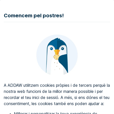
DONAR
Comencem pel postres!
Auditoria d'accessibilitat web
Certificat d'accessibilitat web
Sobre ADDAW
Contacta amb nosaltres
Blog
A ADDAW utilitzem cookies pròpies i de tercers perquè la
Directori
nostra web funcioni de la millor manera possible i per
recordar el teu inici de sessió. A més, si ens dónes el teu
Favorits
consentiment, les cookies també ens poden ajudar a:
Identificar-se
Millorar i personalitzar la teva experiència de