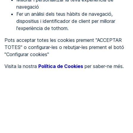
navegació
Fer un anàlisi dels teus hàbits de navegació,
REGISTRA'T
dispositius i identificador de client per millorar
l'experiència de tothom.
Veure en
Pots acceptar totes les cookies prement "ACCEPTAR
TOTES" o configurar-les o rebutjar-les prement el botó
Español
Inglés
"Configurar cookies"
Portada
/
Visita la nostra
Política de Cookies
per saber-ne més.
Ajuntaments
/
Ayuntamiento de Mollet de Peralada
/
Ayuntamiento de Mollet de
Peralada
AJUNTAMENTS