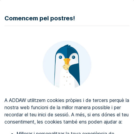
DONAR
Comencem pel postres!
Auditoria d'accessibilitat web
Certificat d'accessibilitat web
Sobre ADDAW
Contacta amb nosaltres
Blog
A ADDAW utilitzem cookies pròpies i de tercers perquè la
Directori
nostra web funcioni de la millor manera possible i per
recordar el teu inici de sessió. A més, si ens dónes el teu
Favorits
consentiment, les cookies també ens poden ajudar a:
Identificar-se
Millorar i personalitzar la teva experiència de