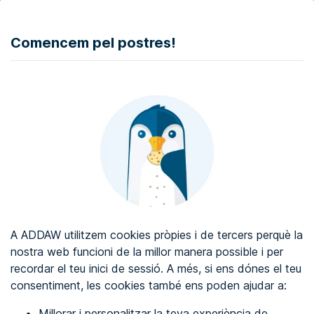
DONAR
Comencem pel postres!
Auditoria d'accessibilitat web
Certificat d'accessibilitat web
Sobre ADDAW
Contacta amb nosaltres
Blog
A ADDAW utilitzem cookies pròpies i de tercers perquè la
Directori
nostra web funcioni de la millor manera possible i per
recordar el teu inici de sessió. A més, si ens dónes el teu
Favorits
consentiment, les cookies també ens poden ajudar a:
Identificar-se
Millorar i personalitzar la teva experiència de