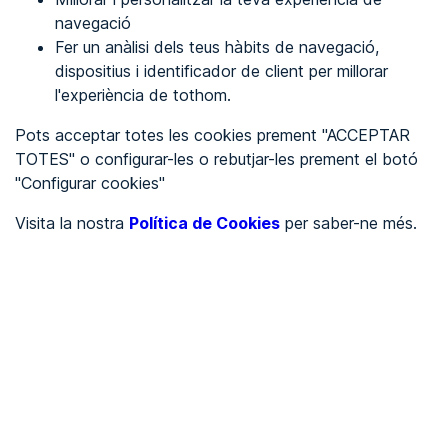
navegació
Fer un anàlisi dels teus hàbits de navegació,
REGISTRA'T
dispositius i identificador de client per millorar
l'experiència de tothom.
Veure en
Pots acceptar totes les cookies prement "ACCEPTAR
TOTES" o configurar-les o rebutjar-les prement el botó
Español
Inglés
"Configurar cookies"
Portada
/
Visita la nostra
Política de Cookies
per saber-ne més.
Ajuntaments
/
Ayuntamiento de Torremontalbo
/
Ayuntamiento de
Torremontalbo
AJUNTAMENTS