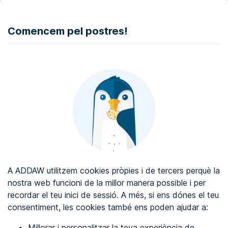
DONAR
Comencem pel postres!
Auditoria d'accessibilitat web
Certificat d'accessibilitat web
Sobre ADDAW
Contacta amb nosaltres
Blog
A ADDAW utilitzem cookies pròpies i de tercers perquè la
Directori
nostra web funcioni de la millor manera possible i per
recordar el teu inici de sessió. A més, si ens dónes el teu
Favorits
consentiment, les cookies també ens poden ajudar a:
Identificar-se
Millorar i personalitzar la teva experiència de