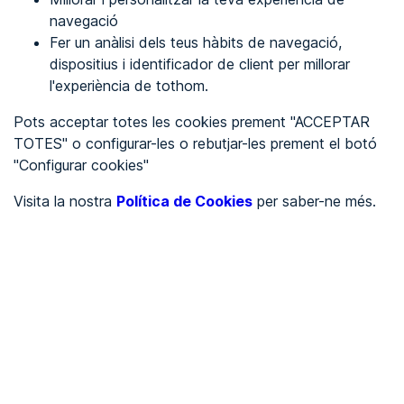
navegació
Fer un anàlisi dels teus hàbits de navegació,
REGISTRA'T
dispositius i identificador de client per millorar
l'experiència de tothom.
Veure en
Pots acceptar totes les cookies prement "ACCEPTAR
TOTES" o configurar-les o rebutjar-les prement el botó
Español
Inglés
"Configurar cookies"
Portada
/
Visita la nostra
Política de Cookies
per saber-ne més.
Ajuntaments
/
Ayuntamiento de Hondarribia
/
Ayuntamiento de
Hondarribia
AJUNTAMENTS