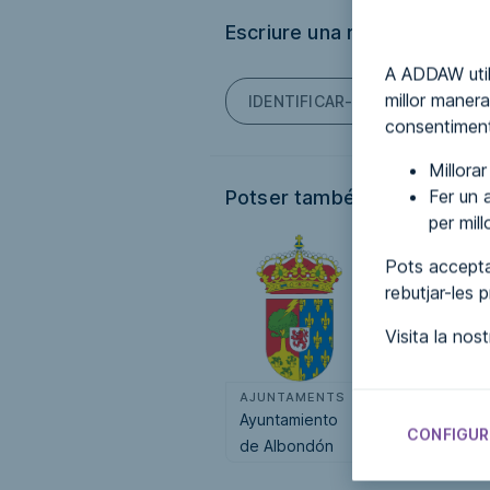
Escriure una ressenya
A ADDAW util
millor manera
IDENTIFICAR-TE PER PODER E
consentiment
Millora
Fer un a
Potser també t'interessi...
per mil
Pots accepta
rebutjar-les 
Visita la nos
AJUNTAMENTS
AJUNTAMENT
Ayuntamiento
Ayuntamiento
CONFIGUR
de Albondón
de Albox