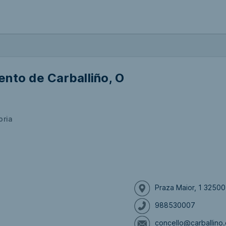
nto de Carballiño, O
oria
Praza Maior, 1 32500
988530007
concello@carballino.