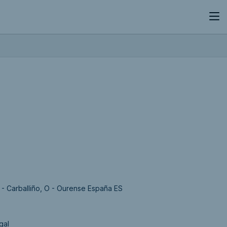
 - Carballiño, O - Ourense España ES
gal