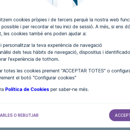
itzem cookies pròpies i de tercers perquè la nostra web funci
 possible i per recordar el teu inici de sessió. A més, si ens d
SCRIURE COMENTARIS
, les cookies també ens poden ajudar a:
r i personalitzar la teva experiència de navegació
nàlisi dels teus hàbits de navegació, dispositius i identificado
lorar l'experiència de tothom.
r totes les cookies prement "ACCEPTAR TOTES" o configura
prement el botó "Configurar cookies"
tra
Política de Cookies
per saber-ne més.
S
AJUNTAMENTS
AJUNTAMENTS
AJUNTAMENTS
Ayuntamiento
Ayuntamiento
Ayuntamiento
ARLES O REBUTJAR
ACCEP
de Villamayor
de Daimiel
de Golosalvo