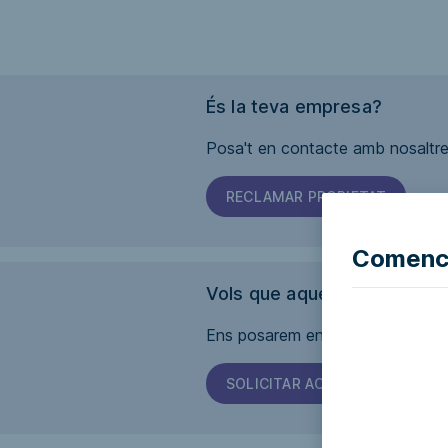
És la teva empresa?
Posa't en contacte amb nosaltres
RECLAMAR PROPIETAT
Comence
Vols que aquesta pàgina sig
Ens posarem en contacte amb l'em
SOLICITAR ACCESSIBILITAT