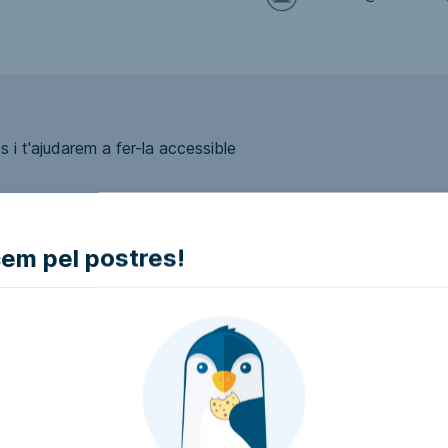
 i t'ajudarem a fer-la accessible
m pel postres!
ui accessible?
presa i intentarem que la facin accessible..