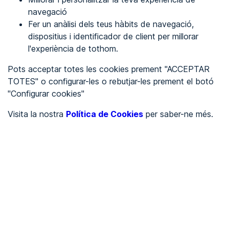
navegació
Fer un anàlisi dels teus hàbits de navegació,
REGISTRA'T
dispositius i identificador de client per millorar
l'experiència de tothom.
Veure en
Pots acceptar totes les cookies prement "ACCEPTAR
TOTES" o configurar-les o rebutjar-les prement el botó
Español
Inglés
"Configurar cookies"
Portada
/
Visita la nostra
Política de Cookies
per saber-ne més.
Ajuntaments
/
Ayuntamiento de Alamús, Els
/
Ayuntamiento de Alamús,
Els
AJUNTAMENTS