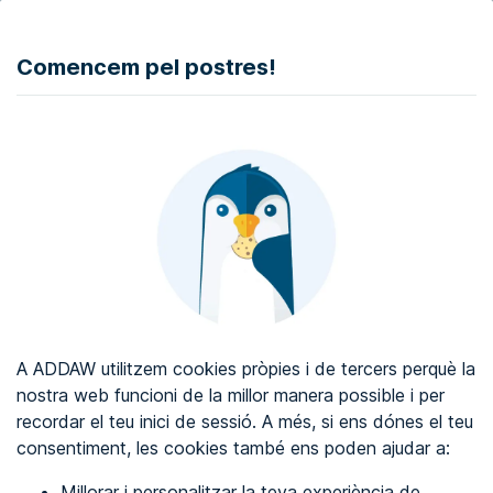
DONAR
Comencem pel postres!
Auditoria d'accessibilitat web
Certificat d'accessibilitat web
Sobre ADDAW
Contacta amb nosaltres
Blog
A ADDAW utilitzem cookies pròpies i de tercers perquè la
Directori
nostra web funcioni de la millor manera possible i per
recordar el teu inici de sessió. A més, si ens dónes el teu
Favorits
consentiment, les cookies també ens poden ajudar a:
Identificar-se
Millorar i personalitzar la teva experiència de