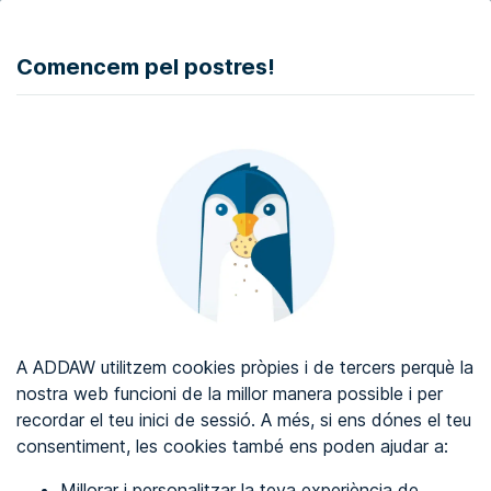
DONAR
Comencem pel postres!
Auditoria d'accessibilitat web
Certificat d'accessibilitat web
Sobre ADDAW
Contacta amb nosaltres
Blog
A ADDAW utilitzem cookies pròpies i de tercers perquè la
Directori
nostra web funcioni de la millor manera possible i per
recordar el teu inici de sessió. A més, si ens dónes el teu
Favorits
consentiment, les cookies també ens poden ajudar a:
Identificar-se
Millorar i personalitzar la teva experiència de