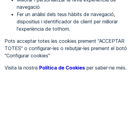
navegació
Fer un anàlisi dels teus hàbits de navegació,
REGISTRA'T
dispositius i identificador de client per millorar
l'experiència de tothom.
Veure en
Pots acceptar totes les cookies prement "ACCEPTAR
TOTES" o configurar-les o rebutjar-les prement el botó
Español
Inglés
"Configurar cookies"
Portada
/
Visita la nostra
Política de Cookies
per saber-ne més.
Ajuntaments
/
Ayuntamiento de Aitona
/
Ayuntamiento de Aitona
AJUNTAMENTS
Pendent d'auditoria