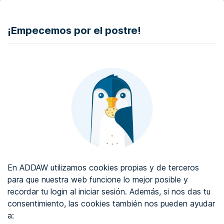
DONAR
¡Empecemos por el postre!
Auditoría de accesibilidad web
Certificado de accesibilidad web
Sobre ADDAW
Contacta con nosotros
Blog
En ADDAW utilizamos cookies propias y de terceros
WCAG 2.2
para que nuestra web funcione lo mejor posible y
recordar tu login al iniciar sesión. Además, si nos das tu
Directorio
consentimiento, las cookies también nos pueden ayudar
a:
Favoritos