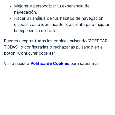
Mejorar y personalizar tu experiencia de
Identificarme
navegación.
Hacer un análisis de tus hábitos de navegación,
dispositivos e identificador de cliente para mejorar
REGÍSTRATE
la experiencia de todos.
Puedes aceptar todas las cookies pulsando “ACEPTAR
Ver en
TODAS” o configurarlas o rechazarlas pulsando en el
botón “Configurar cookies”
Inglés
Català
Visita nuestra
Política de Cookies
para saber más.
Portada
/
Ayuntamientos
/
Ayuntamiento de Ulea
/
Ayuntamiento de Ulea